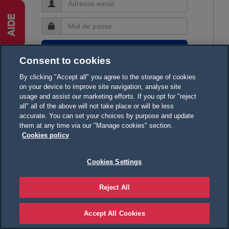
Consent to cookies
Mot de passe oublié ?
By clicking "Accept all" you agree to the storage of cookies
on your device to improve site navigation, analyse site
usage and assist our marketing efforts. If you opt for "reject
Pas encore de compte
all" all of the above will not take place or will be less
accurate. You can set your choices by purpose and update
Créer votre compte
them at any time via our "Manage cookies" section.
Cookies policy
Sans LOGIPASS, l’accès pourra vous être
Cookies Settings
refusé
Reject All
© Tous droits réservés - Viparis 2026 |
Mentions légales
|
Qui
Accept All Cookies
sommes-nous ?
|
Politique et conditions et règlements intérieurs